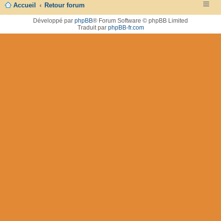
Accueil
Retour forum
Développé par
phpBB
® Forum Software © phpBB Limited
Traduit par
phpBB-fr.com