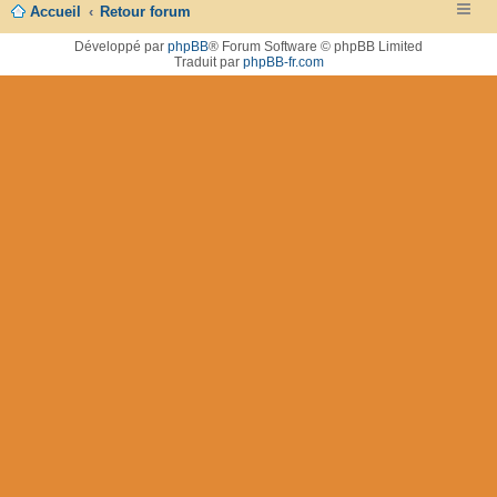
Accueil
Retour forum
Développé par
phpBB
® Forum Software © phpBB Limited
Traduit par
phpBB-fr.com