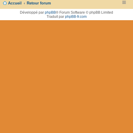
Accueil
Retour forum
Développé par
phpBB
® Forum Software © phpBB Limited
Traduit par
phpBB-fr.com