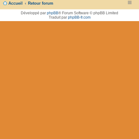
Accueil
Retour forum
Développé par
phpBB
® Forum Software © phpBB Limited
Traduit par
phpBB-fr.com