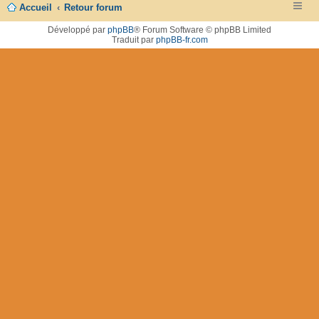
Accueil
Retour forum
Développé par
phpBB
® Forum Software © phpBB Limited
Traduit par
phpBB-fr.com