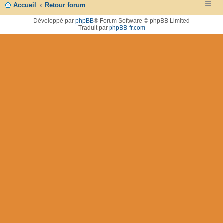
Accueil
Retour forum
Développé par
phpBB
® Forum Software © phpBB Limited
Traduit par
phpBB-fr.com