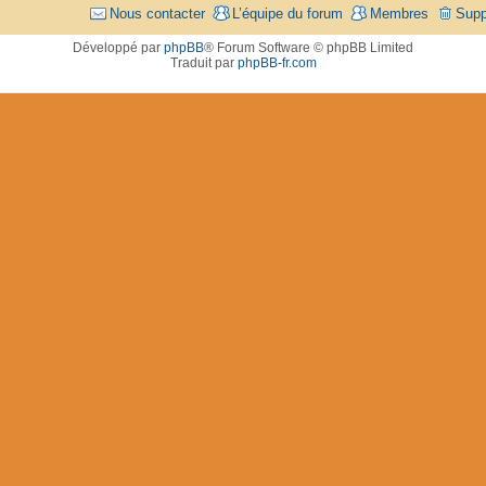
Nous contacter
L’équipe du forum
Membres
Supp
Développé par
phpBB
® Forum Software © phpBB Limited
Traduit par
phpBB-fr.com