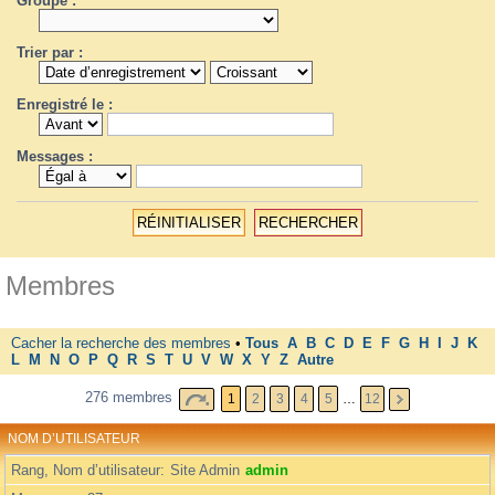
Groupe :
Trier par :
Enregistré le :
Messages :
Membres
Cacher la recherche des membres
•
Tous
A
B
C
D
E
F
G
H
I
J
K
L
M
N
O
P
Q
R
S
T
U
V
W
X
Y
Z
Autre
276 membres
1
2
3
4
5
…
12
NOM D’UTILISATEUR
Rang, Nom d’utilisateur
Site Admin
admin