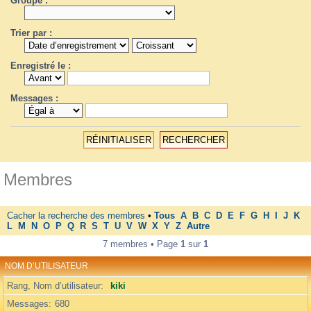
Groupe :
Trier par :
Enregistré le :
Messages :
Membres
Cacher la recherche des membres
•
Tous
A
B
C
D
E
F
G
H
I
J
K
L
M
N
O
P
Q
R
S
T
U
V
W
X
Y
Z
Autre
7 membres • Page
1
sur
1
NOM D’UTILISATEUR
Rang, Nom d’utilisateur
kiki
Messages
680