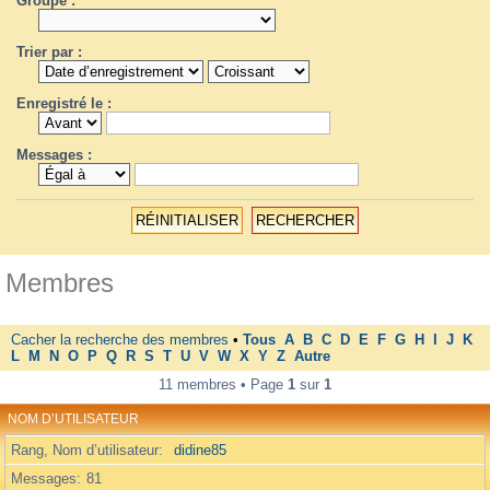
Groupe :
Trier par :
Enregistré le :
Messages :
Membres
Cacher la recherche des membres
•
Tous
A
B
C
D
E
F
G
H
I
J
K
L
M
N
O
P
Q
R
S
T
U
V
W
X
Y
Z
Autre
11 membres • Page
1
sur
1
NOM D’UTILISATEUR
Rang, Nom d’utilisateur
didine85
Messages
81