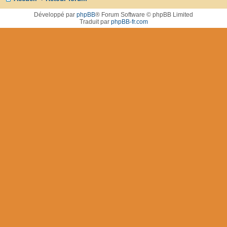
Développé par
phpBB
® Forum Software © phpBB Limited
Traduit par
phpBB-fr.com