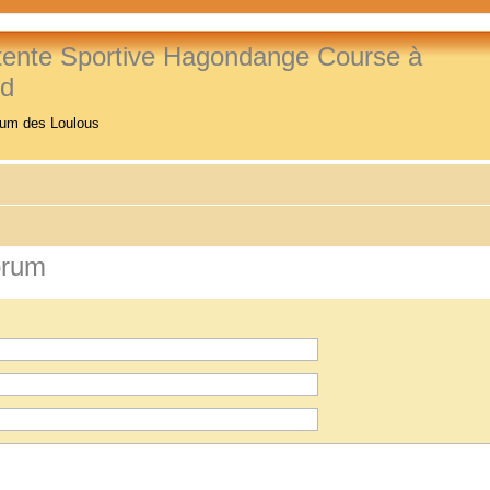
tente Sportive Hagondange Course à
ed
rum des Loulous
orum