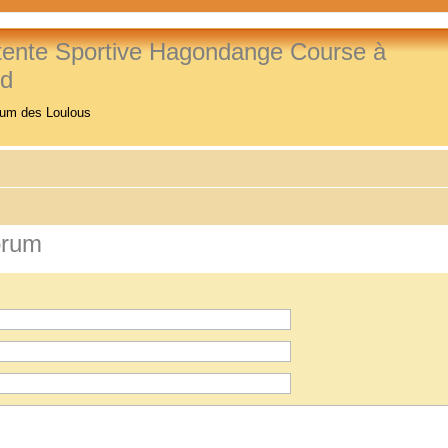
tente Sportive Hagondange Course à
ed
rum des Loulous
orum