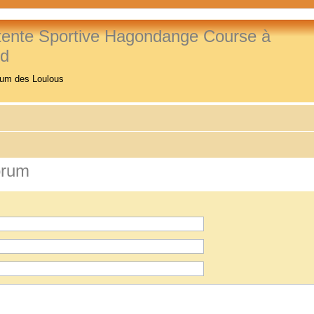
tente Sportive Hagondange Course à
ed
rum des Loulous
orum