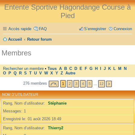
Entente Sportive Hagondange Course à
Pied
Accès rapide
FAQ
S’enregistrer
Connexion
Accueil
Retour forum
Membres
Rechercher un membre
•
Tous
A
B
C
D
E
F
G
H
I
J
K
L
M
N
O
P
Q
R
S
T
U
V
W
X
Y
Z
Autre
276 membres
1
2
3
4
5
…
12
NOM D’UTILISATEUR
Rang, Nom d’utilisateur
Stéphanie
Messages
1
Enregistré le
01 août 2026 18:49
Rang, Nom d’utilisateur
Thierry2