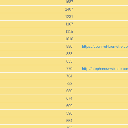
1687
1407
1231
1167
1115
1010
990
https://courir-et-bien-être.c
833
833
770
http://stephanew.wixsite.c
764
732
680
674
609
596
554