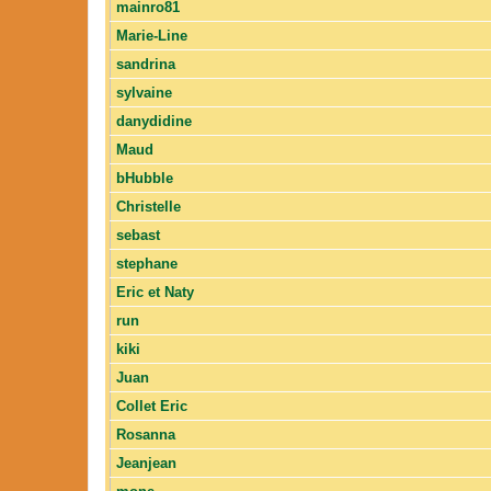
mainro81
Marie-Line
sandrina
sylvaine
danydidine
Maud
bHubble
Christelle
sebast
stephane
Eric et Naty
run
kiki
Juan
Collet Eric
Rosanna
Jeanjean