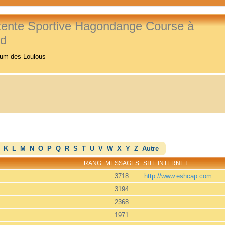
tente Sportive Hagondange Course à
ed
rum des Loulous
K
L
M
N
O
P
Q
R
S
T
U
V
W
X
Y
Z
Autre
RANG
MESSAGES
SITE INTERNET
3718
http://www.eshcap.com
3194
2368
1971