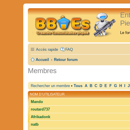
En
Pi
Le fo
Accès rapide
FAQ
Accueil
Retour forum
Membres
Rechercher un membre
•
Tous
A
B
C
D
E
F
G
H
I
J
NOM D’UTILISATEUR
Mando
routard737
Afrikadonk
natb