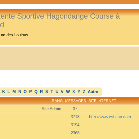
tente Sportive Hagondange Course à
ed
rum des Loulous
K
L
M
N
O
P
Q
R
S
T
U
V
W
X
Y
Z
Autre
RANG
MESSAGES
SITE INTERNET
Site Admin
37
3718
http://www.eshcap.com
3194
2368