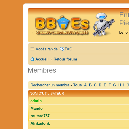
En
Pi
Le fo
Accès rapide
FAQ
Accueil
Retour forum
Membres
Rechercher un membre
•
Tous
A
B
C
D
E
F
G
H
I
J
NOM D’UTILISATEUR
admin
Mando
routard737
Afrikadonk