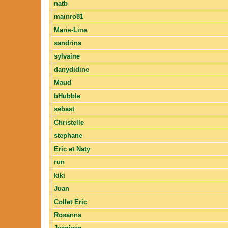
natb
mainro81
Marie-Line
sandrina
sylvaine
danydidine
Maud
bHubble
sebast
Christelle
stephane
Eric et Naty
run
kiki
Juan
Collet Eric
Rosanna