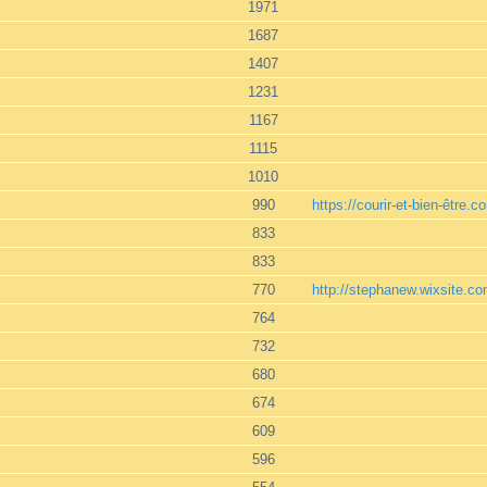
1971
1687
1407
1231
1167
1115
1010
990
https://courir-et-bien-être.c
833
833
770
http://stephanew.wixsite.c
764
732
680
674
609
596