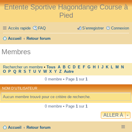
Entente Sportive Hagondange Course à
Pied
Accès rapide
FAQ
S’enregistrer
Connexion
Accueil
Retour forum
Membres
Rechercher un membre
•
Tous
A
B
C
D
E
F
G
H
I
J
K
L
M
N
O
P
Q
R
S
T
U
V
W
X
Y
Z
Autre
0 membre • Page
1
sur
1
NOM D’UTILISATEUR
Aucun membre trouvé pour ce critère de recherche.
0 membre • Page
1
sur
1
ALLER À
Accueil
Retour forum