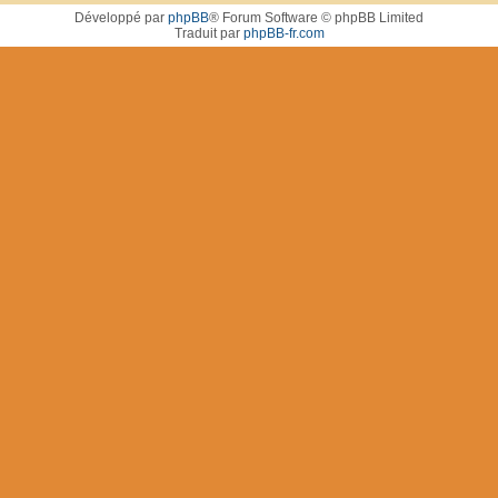
Développé par
phpBB
® Forum Software © phpBB Limited
Traduit par
phpBB-fr.com