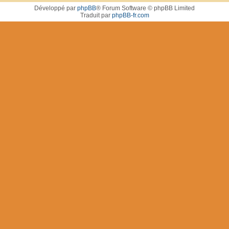
Développé par
phpBB
® Forum Software © phpBB Limited
Traduit par
phpBB-fr.com