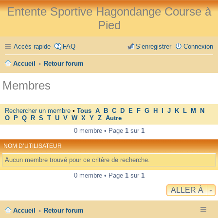
Entente Sportive Hagondange Course à
Pied
Accès rapide
FAQ
S’enregistrer
Connexion
Accueil
Retour forum
Membres
Rechercher un membre
•
Tous
A
B
C
D
E
F
G
H
I
J
K
L
M
N
O
P
Q
R
S
T
U
V
W
X
Y
Z
Autre
0 membre • Page
1
sur
1
NOM D’UTILISATEUR
Aucun membre trouvé pour ce critère de recherche.
0 membre • Page
1
sur
1
ALLER À
Accueil
Retour forum