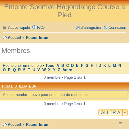
Entente Sportive Hagondange Course à
Pied
Accès rapide
FAQ
S’enregistrer
Connexion
Accueil
Retour forum
Membres
Rechercher un membre
•
Tous
A
B
C
D
E
F
G
H
I
J
K
L
M
N
O
P
Q
R
S
T
U
V
W
X
Y
Z
Autre
0 membre • Page
1
sur
1
NOM D’UTILISATEUR
Aucun membre trouvé pour ce critère de recherche.
0 membre • Page
1
sur
1
ALLER À
Accueil
Retour forum