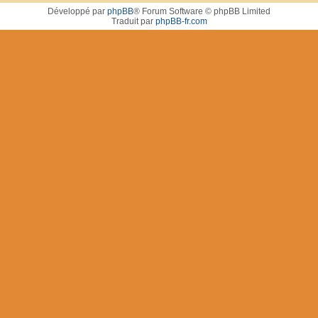
Développé par
phpBB
® Forum Software © phpBB Limited
Traduit par
phpBB-fr.com