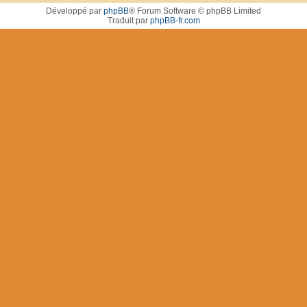
Développé par
phpBB
® Forum Software © phpBB Limited
Traduit par
phpBB-fr.com