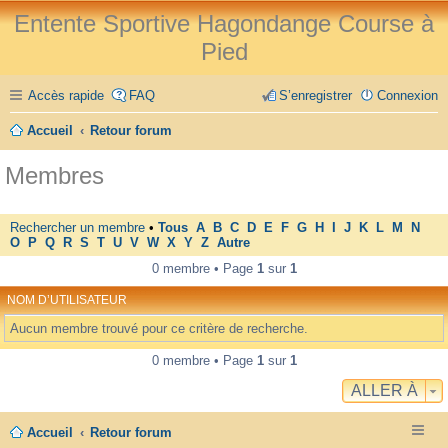
Entente Sportive Hagondange Course à
Pied
Accès rapide
FAQ
S’enregistrer
Connexion
Accueil
Retour forum
Membres
Rechercher un membre
•
Tous
A
B
C
D
E
F
G
H
I
J
K
L
M
N
O
P
Q
R
S
T
U
V
W
X
Y
Z
Autre
0 membre • Page
1
sur
1
NOM D’UTILISATEUR
Aucun membre trouvé pour ce critère de recherche.
0 membre • Page
1
sur
1
ALLER À
Accueil
Retour forum