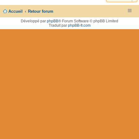
Accueil
Retour forum
Développé par
phpBB
® Forum Software © phpBB Limited
Traduit par
phpBB-fr.com