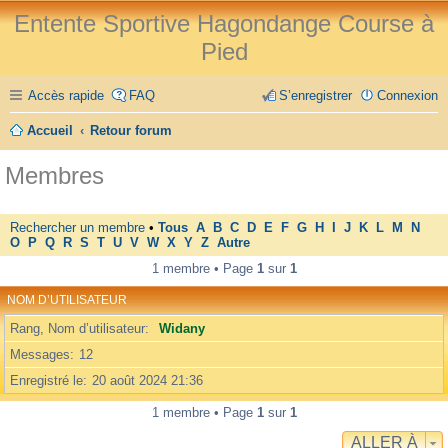
Entente Sportive Hagondange Course à
Pied
Accès rapide
FAQ
S’enregistrer
Connexion
Accueil
Retour forum
Membres
Rechercher un membre
•
Tous
A
B
C
D
E
F
G
H
I
J
K
L
M
N
O
P
Q
R
S
T
U
V
W
X
Y
Z
Autre
1 membre • Page
1
sur
1
NOM D’UTILISATEUR
Rang, Nom d’utilisateur
Widany
Messages
12
Enregistré le
20 août 2024 21:36
1 membre • Page
1
sur
1
ALLER À