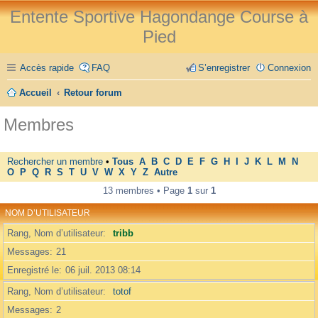
Entente Sportive Hagondange Course à
Pied
Accès rapide
FAQ
S’enregistrer
Connexion
Accueil
Retour forum
Membres
Rechercher un membre
•
Tous
A
B
C
D
E
F
G
H
I
J
K
L
M
N
O
P
Q
R
S
T
U
V
W
X
Y
Z
Autre
13 membres • Page
1
sur
1
NOM D’UTILISATEUR
Rang, Nom d’utilisateur
tribb
Messages
21
Enregistré le
06 juil. 2013 08:14
Rang, Nom d’utilisateur
totof
Messages
2