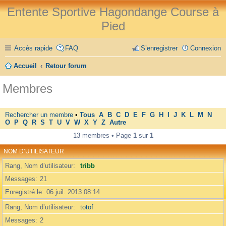
Entente Sportive Hagondange Course à
Pied
Accès rapide
FAQ
S’enregistrer
Connexion
Accueil
Retour forum
Membres
Rechercher un membre
•
Tous
A
B
C
D
E
F
G
H
I
J
K
L
M
N
O
P
Q
R
S
T
U
V
W
X
Y
Z
Autre
13 membres • Page
1
sur
1
NOM D’UTILISATEUR
Rang, Nom d’utilisateur
tribb
Messages
21
Enregistré le
06 juil. 2013 08:14
Rang, Nom d’utilisateur
totof
Messages
2