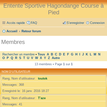
Entente Sportive Hagondange Course à
Pied
Accès rapide
FAQ
S’enregistrer
Connexion
Accueil
Retour forum
Membres
Rechercher un membre
•
Tous
A
B
C
D
E
F
G
H
I
J
K
L
M
N
O
P
Q
R
S
T
U
V
W
X
Y
Z
Autre
13 membres • Page
1
sur
1
NOM D’UTILISATEUR
Rang, Nom d’utilisateur
toutok
Messages
368
Enregistré le
16 janv. 2016 18:27
Rang, Nom d’utilisateur
T'aze
Messages
41