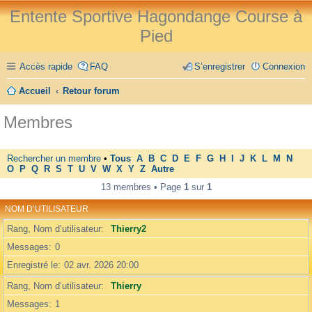
Entente Sportive Hagondange Course à
Pied
Accès rapide
FAQ
S’enregistrer
Connexion
Accueil
Retour forum
Membres
Rechercher un membre
•
Tous
A
B
C
D
E
F
G
H
I
J
K
L
M
N
O
P
Q
R
S
T
U
V
W
X
Y
Z
Autre
13 membres • Page
1
sur
1
NOM D’UTILISATEUR
Rang, Nom d’utilisateur
Thierry2
Messages
0
Enregistré le
02 avr. 2026 20:00
Rang, Nom d’utilisateur
Thierry
Messages
1