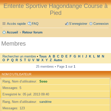
Entente Sportive Hagondange Course à
Pied
Accès rapide
FAQ
S’enregistrer
Connexion
Accueil
Retour forum
Membres
Rechercher un membre
•
Tous
A
B
C
D
E
F
G
H
I
J
K
L
M
N
O
P
Q
R
S
T
U
V
W
X
Y
Z
Autre
25 membres • Page
1
sur
1
NOM D’UTILISATEUR
Rang, Nom d’utilisateur
Soso
Messages
5
Enregistré le
05 juil. 2013 09:40
Rang, Nom d’utilisateur
sandrine
Messages
123