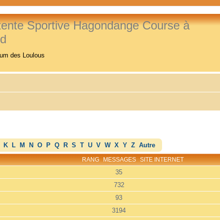
tente Sportive Hagondange Course à
ed
rum des Loulous
K
L
M
N
O
P
Q
R
S
T
U
V
W
X
Y
Z
Autre
RANG
MESSAGES
SITE INTERNET
35
732
93
3194