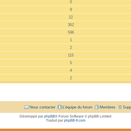
0
9
22
362
596
1
2
115
5
4
2
Nous contacter
L’équipe du forum
Membres
Supp
Développé par
phpBB
® Forum Software © phpBB Limited
Traduit par
phpBB-fr.com