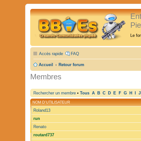
En
Pi
Le fo
Accès rapide
FAQ
Accueil
Retour forum
Membres
Rechercher un membre
•
Tous
A
B
C
D
E
F
G
H
I
J
NOM D’UTILISATEUR
Roland13
run
Renato
routard737