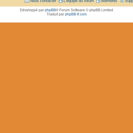
Nous contacter
L’équipe du forum
Membres
Supp
Développé par
phpBB
® Forum Software © phpBB Limited
Traduit par
phpBB-fr.com