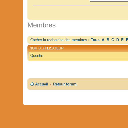
Membres
Cacher la recherche des membres
•
Tous
A
B
C
D
E
NOM D’UTILISATEUR
Quentin
Accueil
Retour forum