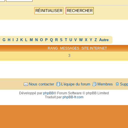
F
G
H
I
J
K
L
M
N
O
P
Q
R
S
T
U
V
W
X
Y
Z
Autre
RANG
MESSAGES
SITE INTERNET
3
Nous contacter
L’équipe du forum
Membres
Supp
Développé par
phpBB
® Forum Software © phpBB Limited
Traduit par
phpBB-fr.com