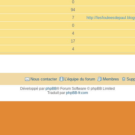
0
94
7
http://lesfouleesdepaul.blog
0
4
17
4
Nous contacter
L’équipe du forum
Membres
Supp
Développé par
phpBB
® Forum Software © phpBB Limited
Traduit par
phpBB-fr.com