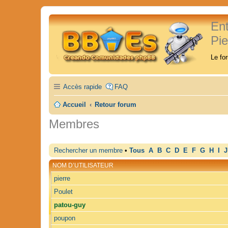
En
Pi
Le fo
Accès rapide
FAQ
Accueil
Retour forum
Membres
Rechercher un membre
•
Tous
A
B
C
D
E
F
G
H
I
J
NOM D’UTILISATEUR
pierre
Poulet
patou-guy
poupon