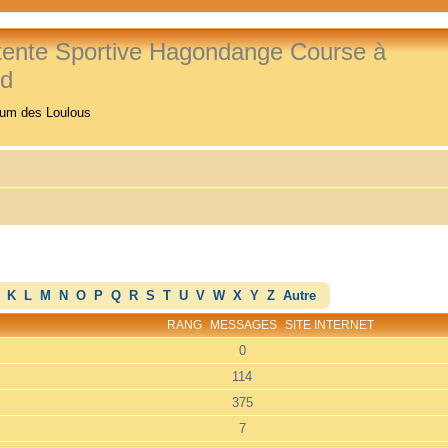
tente Sportive Hagondange Course à
ed
rum des Loulous
K
L
M
N
O
P
Q
R
S
T
U
V
W
X
Y
Z
Autre
RANG
MESSAGES
SITE INTERNET
0
114
375
7