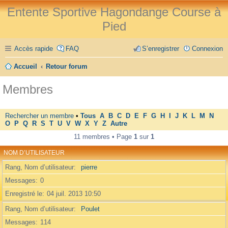
Entente Sportive Hagondange Course à
Pied
Accès rapide
FAQ
S’enregistrer
Connexion
Accueil
Retour forum
Membres
Rechercher un membre
•
Tous
A
B
C
D
E
F
G
H
I
J
K
L
M
N
O
P
Q
R
S
T
U
V
W
X
Y
Z
Autre
11 membres • Page
1
sur
1
NOM D’UTILISATEUR
Rang, Nom d’utilisateur
pierre
Messages
0
Enregistré le
04 juil. 2013 10:50
Rang, Nom d’utilisateur
Poulet
Messages
114