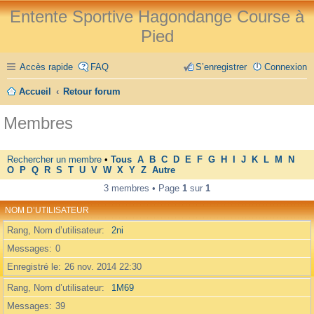
Entente Sportive Hagondange Course à
Pied
Accès rapide
FAQ
S’enregistrer
Connexion
Accueil
Retour forum
Membres
Rechercher un membre
•
Tous
A
B
C
D
E
F
G
H
I
J
K
L
M
N
O
P
Q
R
S
T
U
V
W
X
Y
Z
Autre
3 membres • Page
1
sur
1
NOM D’UTILISATEUR
Rang, Nom d’utilisateur
2ni
Messages
0
Enregistré le
26 nov. 2014 22:30
Rang, Nom d’utilisateur
1M69
Messages
39