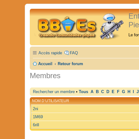
En
Pi
Le fo
Accès rapide
FAQ
Accueil
Retour forum
Membres
Rechercher un membre
•
Tous
A
B
C
D
E
F
G
H
I
J
NOM D’UTILISATEUR
2ni
1M69
6rill