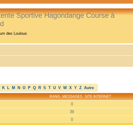
tente Sportive Hagondange Course à
ed
rum des Loulous
K
L
M
N
O
P
Q
R
S
T
U
V
W
X
Y
Z
Autre
RANG
MESSAGES
SITE INTERNET
0
39
0