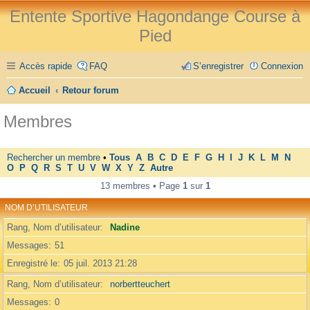
Entente Sportive Hagondange Course à
Pied
Accès rapide
FAQ
S’enregistrer
Connexion
Accueil
Retour forum
Membres
Rechercher un membre
•
Tous
A
B
C
D
E
F
G
H
I
J
K
L
M
N
O
P
Q
R
S
T
U
V
W
X
Y
Z
Autre
13 membres • Page
1
sur
1
NOM D’UTILISATEUR
Rang, Nom d’utilisateur
Nadine
Messages
51
Enregistré le
05 juil. 2013 21:28
Rang, Nom d’utilisateur
norbertteuchert
Messages
0