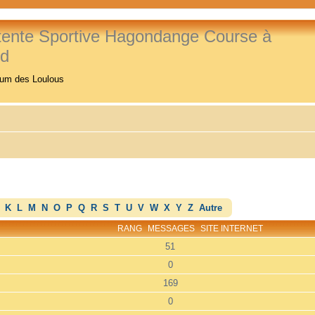
tente Sportive Hagondange Course à
ed
rum des Loulous
K
L
M
N
O
P
Q
R
S
T
U
V
W
X
Y
Z
Autre
RANG
MESSAGES
SITE INTERNET
51
0
169
0