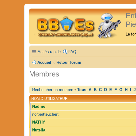
En
Pi
Le fo
Accès rapide
FAQ
Accueil
Retour forum
Membres
Rechercher un membre
•
Tous
A
B
C
D
E
F
G
H
I
J
NOM D’UTILISATEUR
Nadine
norbertteuchert
NATHY
Nutella