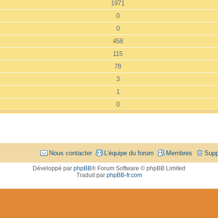
1971
0
0
458
115
78
3
1
0
Nous contacter
L’équipe du forum
Membres
Supp
Développé par
phpBB
® Forum Software © phpBB Limited
Traduit par
phpBB-fr.com