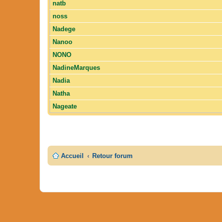
natb
noss
Nadege
Nanoo
NONO
NadineMarques
Nadia
Natha
Nageate
Accueil
Retour forum