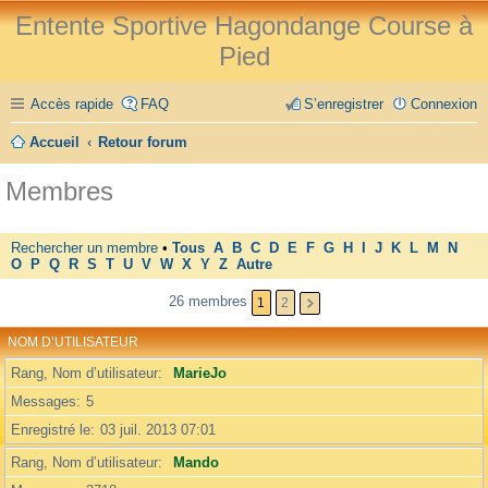
Entente Sportive Hagondange Course à
Pied
Accès rapide
FAQ
S’enregistrer
Connexion
Accueil
Retour forum
Membres
Rechercher un membre
•
Tous
A
B
C
D
E
F
G
H
I
J
K
L
M
N
O
P
Q
R
S
T
U
V
W
X
Y
Z
Autre
26 membres
1
2
NOM D’UTILISATEUR
Rang, Nom d’utilisateur
MarieJo
Messages
5
Enregistré le
03 juil. 2013 07:01
Rang, Nom d’utilisateur
Mando