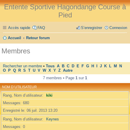
Entente Sportive Hagondange Course à
Pied
Accès rapide
FAQ
S’enregistrer
Connexion
Accueil
Retour forum
Membres
Rechercher un membre
•
Tous
A
B
C
D
E
F
G
H
I
J
K
L
M
N
O
P
Q
R
S
T
U
V
W
X
Y
Z
Autre
7 membres • Page
1
sur
1
NOM D’UTILISATEUR
Rang, Nom d’utilisateur
kiki
Messages
680
Enregistré le
06 juil. 2013 13:20
Rang, Nom d’utilisateur
Keynes
Messages
0