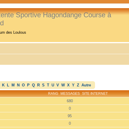
tente Sportive Hagondange Course à
ed
rum des Loulous
K
L
M
N
O
P
Q
R
S
T
U
V
W
X
Y
Z
Autre
RANG
MESSAGES
SITE INTERNET
680
0
95
0