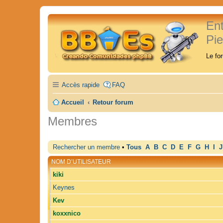
En
Pi
Le fo
Accès rapide
FAQ
Accueil
Retour forum
Membres
Rechercher un membre
•
Tous
A
B
C
D
E
F
G
H
I
J
NOM D’UTILISATEUR
kiki
Keynes
Kev
koxxnico