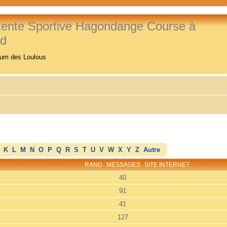
tente Sportive Hagondange Course à
ed
rum des Loulous
K
L
M
N
O
P
Q
R
S
T
U
V
W
X
Y
Z
Autre
RANG
MESSAGES
SITE INTERNET
40
91
41
127