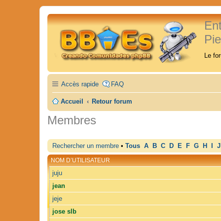
En
Pi
Le fo
Accès rapide
FAQ
Accueil
Retour forum
Membres
Rechercher un membre
•
Tous
A
B
C
D
E
F
G
H
I
J
NOM D’UTILISATEUR
juju
jean
jeje
jose slb