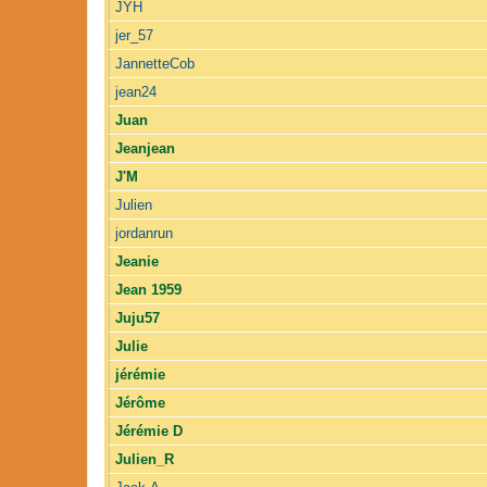
JYH
jer_57
JannetteCob
jean24
Juan
Jeanjean
J'M
Julien
jordanrun
Jeanie
Jean 1959
Juju57
Julie
jérémie
Jérôme
Jérémie D
Julien_R