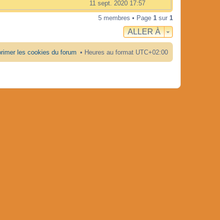
11 sept. 2020 17:57
5 membres • Page
1
sur
1
ALLER À
rimer les cookies du forum
Heures au format
UTC+02:00