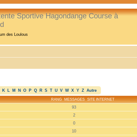
tente Sportive Hagondange Course à
ed
rum des Loulous
K
L
M
N
O
P
Q
R
S
T
U
V
W
X
Y
Z
Autre
RANG
MESSAGES
SITE INTERNET
93
2
0
10