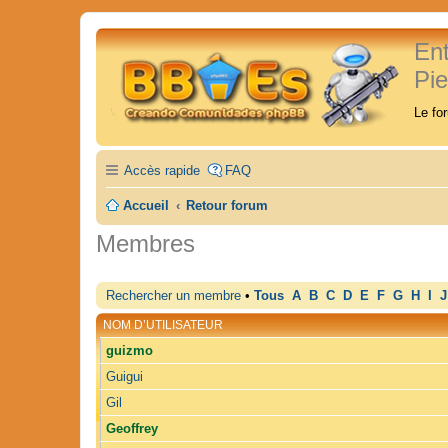
En
Pi
Le fo
Accès rapide
FAQ
Accueil
Retour forum
Membres
Rechercher un membre
•
Tous
A
B
C
D
E
F
G
H
I
J
NOM D’UTILISATEUR
guizmo
Guigui
Gil
Geoffrey