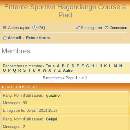
Entente Sportive Hagondange Course à
Pied
Accès rapide
FAQ
S’enregistrer
Connexion
Accueil
Retour forum
Membres
Rechercher un membre
•
Tous
A
B
C
D
E
F
G
H
I
J
K
L
M
N
O
P
Q
R
S
T
U
V
W
X
Y
Z
Autre
5 membres • Page
1
sur
1
NOM D’UTILISATEUR
Rang, Nom d’utilisateur
guizmo
Messages
93
Enregistré le
05 juil. 2013 10:27
Rang, Nom d’utilisateur
Guigui
Messages
2