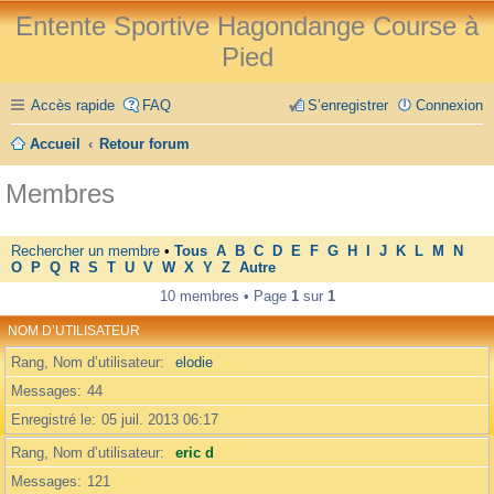
Entente Sportive Hagondange Course à
Pied
Accès rapide
FAQ
S’enregistrer
Connexion
Accueil
Retour forum
Membres
Rechercher un membre
•
Tous
A
B
C
D
E
F
G
H
I
J
K
L
M
N
O
P
Q
R
S
T
U
V
W
X
Y
Z
Autre
10 membres • Page
1
sur
1
NOM D’UTILISATEUR
Rang, Nom d’utilisateur
elodie
Messages
44
Enregistré le
05 juil. 2013 06:17
Rang, Nom d’utilisateur
eric d
Messages
121