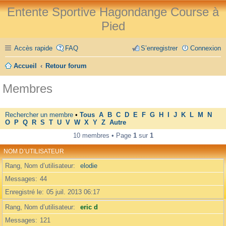
Entente Sportive Hagondange Course à
Pied
Accès rapide
FAQ
S’enregistrer
Connexion
Accueil
Retour forum
Membres
Rechercher un membre
•
Tous
A
B
C
D
E
F
G
H
I
J
K
L
M
N
O
P
Q
R
S
T
U
V
W
X
Y
Z
Autre
10 membres • Page
1
sur
1
NOM D’UTILISATEUR
Rang, Nom d’utilisateur
elodie
Messages
44
Enregistré le
05 juil. 2013 06:17
Rang, Nom d’utilisateur
eric d
Messages
121