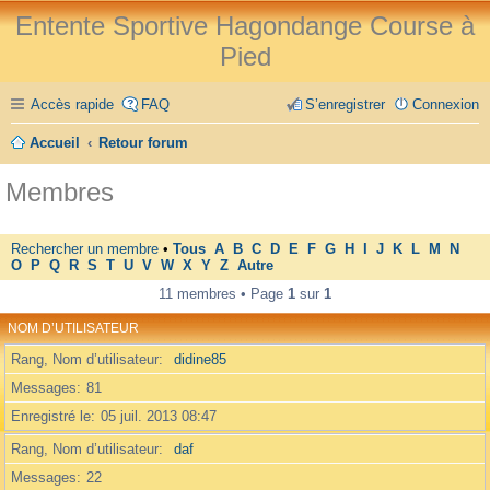
Entente Sportive Hagondange Course à
Pied
Accès rapide
FAQ
S’enregistrer
Connexion
Accueil
Retour forum
Membres
Rechercher un membre
•
Tous
A
B
C
D
E
F
G
H
I
J
K
L
M
N
O
P
Q
R
S
T
U
V
W
X
Y
Z
Autre
11 membres • Page
1
sur
1
NOM D’UTILISATEUR
Rang, Nom d’utilisateur
didine85
Messages
81
Enregistré le
05 juil. 2013 08:47
Rang, Nom d’utilisateur
daf
Messages
22