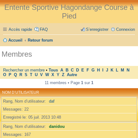
Entente Sportive Hagondange Course à
Pied
Accès rapide
FAQ
S’enregistrer
Connexion
Accueil
Retour forum
Membres
Rechercher un membre
•
Tous
A
B
C
D
E
F
G
H
I
J
K
L
M
N
O
P
Q
R
S
T
U
V
W
X
Y
Z
Autre
11 membres • Page
1
sur
1
NOM D’UTILISATEUR
Rang, Nom d’utilisateur
daf
Messages
22
Enregistré le
05 juil. 2013 10:48
Rang, Nom d’utilisateur
danidou
Messages
167