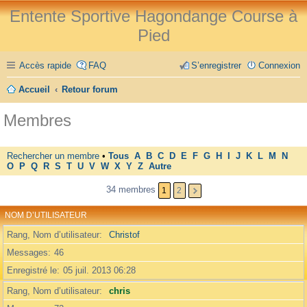
Entente Sportive Hagondange Course à
Pied
Accès rapide
FAQ
S’enregistrer
Connexion
Accueil
Retour forum
Membres
Rechercher un membre
•
Tous
A
B
C
D
E
F
G
H
I
J
K
L
M
N
O
P
Q
R
S
T
U
V
W
X
Y
Z
Autre
34 membres
1
2
NOM D’UTILISATEUR
Rang, Nom d’utilisateur
Christof
Messages
46
Enregistré le
05 juil. 2013 06:28
Rang, Nom d’utilisateur
chris