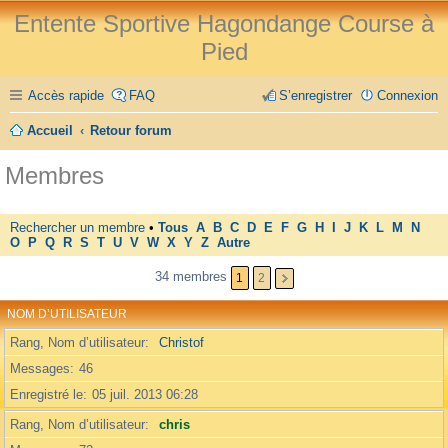
Entente Sportive Hagondange Course à
Pied
Accès rapide
FAQ
S’enregistrer
Connexion
Accueil
Retour forum
Membres
Rechercher un membre
•
Tous
A
B
C
D
E
F
G
H
I
J
K
L
M
N
O
P
Q
R
S
T
U
V
W
X
Y
Z
Autre
34 membres
1
2
NOM D’UTILISATEUR
Rang, Nom d’utilisateur
Christof
Messages
46
Enregistré le
05 juil. 2013 06:28
Rang, Nom d’utilisateur
chris