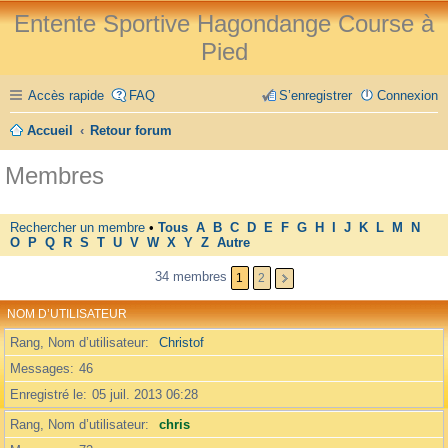
Entente Sportive Hagondange Course à
Pied
Accès rapide
FAQ
S’enregistrer
Connexion
Accueil
Retour forum
Membres
Rechercher un membre
•
Tous
A
B
C
D
E
F
G
H
I
J
K
L
M
N
O
P
Q
R
S
T
U
V
W
X
Y
Z
Autre
34 membres
1
2
NOM D’UTILISATEUR
Rang, Nom d’utilisateur
Christof
Messages
46
Enregistré le
05 juil. 2013 06:28
Rang, Nom d’utilisateur
chris