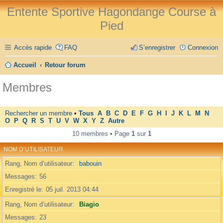
Entente Sportive Hagondange Course à
Pied
Accès rapide
FAQ
S’enregistrer
Connexion
Accueil
Retour forum
Membres
Rechercher un membre
•
Tous
A
B
C
D
E
F
G
H
I
J
K
L
M
N
O
P
Q
R
S
T
U
V
W
X
Y
Z
Autre
10 membres • Page
1
sur
1
NOM D’UTILISATEUR
Rang, Nom d’utilisateur
babouin
Messages
56
Enregistré le
05 juil. 2013 04:44
Rang, Nom d’utilisateur
Biagio
Messages
23